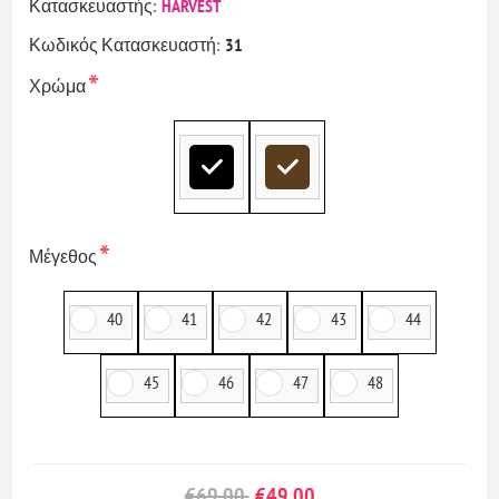
Κατασκευαστής:
HARVEST
Κωδικός Κατασκευαστή:
31
*
Χρώμα
*
Μέγεθος
40
41
42
43
44
45
46
47
48
€69,00
€49,00