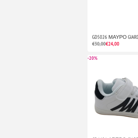
GD5026 ΜΑΥΡΟ GIARD
€30,00
€24,00
-20%