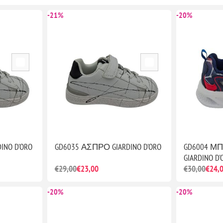
-21%
-20%
INO D'ORO
GD6035 ΑΣΠΡΟ GIARDINO D'ORO
GD6004 Μ
GIARDINO D'
€29,00
€23,00
€30,00
€24,
-20%
-20%