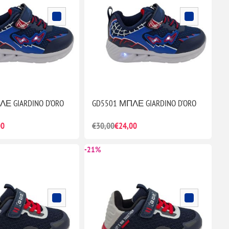
Ε GIARDINO D'ORO
GD5501 ΜΠΛΕ GIARDINO D'ORO
00
€30,00
€24,00
-21%