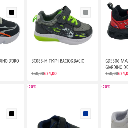
INO D'ORO
BC088-M ΓΚΡΙ BACIO&BACIO
GD5506 Μ
GIARDINO D'
€30,00
€24,00
€30,00
€24,
-20%
-20%