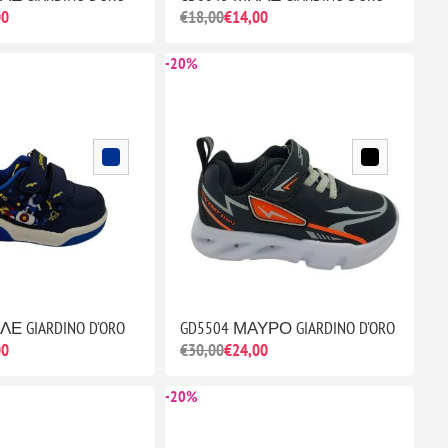
00
€18,00
€14,00
-20%
Ε GIARDINO D'ORO
GD5504 ΜΑΥΡΟ GIARDINO D'ORO
00
€30,00
€24,00
-20%