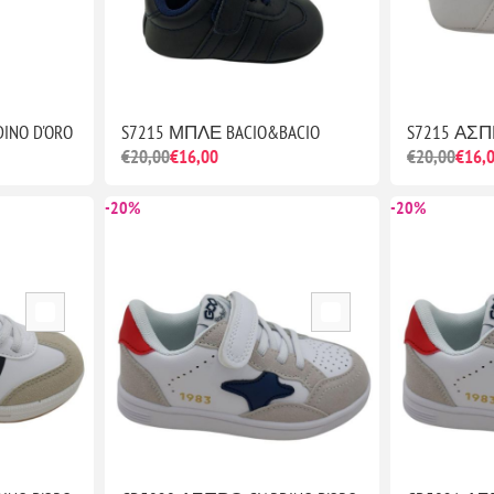
INO D'ORO
S7215 ΜΠΛΕ BACIO&BACIO
S7215 ΑΣΠ
€20,00
€16,00
€20,00
€16,
-20%
-20%