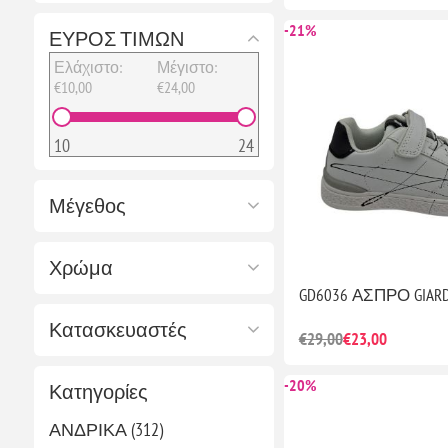
-21%
ΕΥΡΟΣ ΤΙΜΩΝ
Ελάχιστο:
Μέγιστο:
€10,00
€24,00
10
24
Μέγεθος
Χρώμα
GD6036 ΑΣΠΡΟ GIARD
Κατασκευαστές
€29,00
€23,00
-20%
Κατηγορίες
ΑΝΔΡΙΚΑ (312)