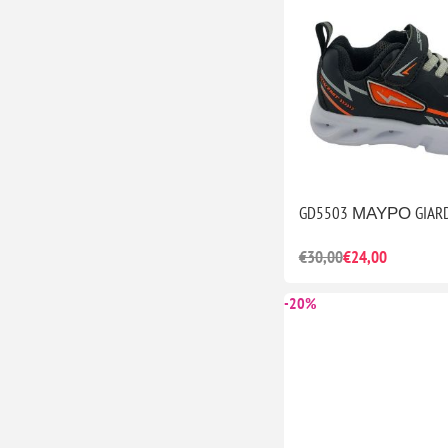
GD5503 ΜΑΥΡΟ GIARD
€30,00
€24,00
-20%