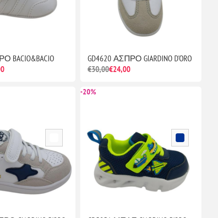
ΡΟ BACIO&BACIO
GD4620 ΑΣΠΡΟ GIARDINO D'ORO
00
€30,00
€24,00
-20%