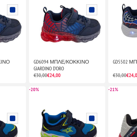
ΚΙΝΟ
GD6094 ΜΠΛΕ/ΚΟΚΚΙΝΟ
GD5502 ΜΠΛ
GIARDINO D'ORO
€30,00
€24,00
€30,00
€24,
-20%
-21%