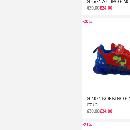
GD4621 ΑΣΠΡΟ GIARD
€30,00
€24,00
-20%
GD5085 ΚΟΚΚΙΝΟ GI
D'ORO
€30,00
€24,00
-21%