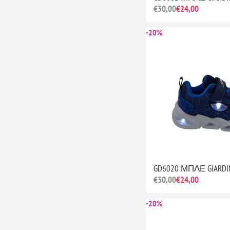
€30,00
€24,00
-20%
GD6020 ΜΠΛΕ GIARDIN
€30,00
€24,00
-20%