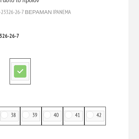
ι αυτό το προϊόν
23326-26-7 ΒΕΡΑΜΑΝ IPANEMA
326-26-7
38
39
40
41
42