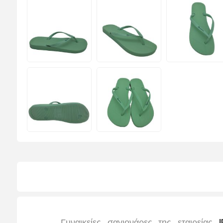
Γυναικείες σαγιονάρες της εταιρείας
IP