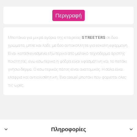
Περιγραφή
Μποτάκια για μικρά αγόρια της εταιρείας
STREETERS
σε δύο
χρώματα, μπλε και λαδί, με δύο αυτοκόλλητα για εύκολη εφαρμογή.
Είναι κατασκευασμένα εξωτερικά από μαλακό τεχνόδερμα άριστης
ποιότητας, ενώ εσωτερικά η φόδρα είναι υφασμάτινη και το πατάκι
γνήσιο δέρμα. Ο εσωτερικός πάτος είναι ανατομικός. Η σόλα είναι
ελαφριά και αντιολισθητική. Ένα casual μποτάκι που φοριέται όλες
τις ώρες.
Πληροφορίες