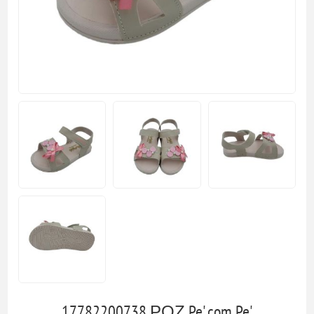
17782200738 ΡΟΖ Pe' com Pe'