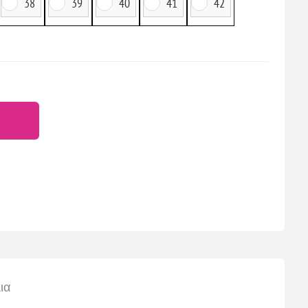
38
39
40
41
42
ια