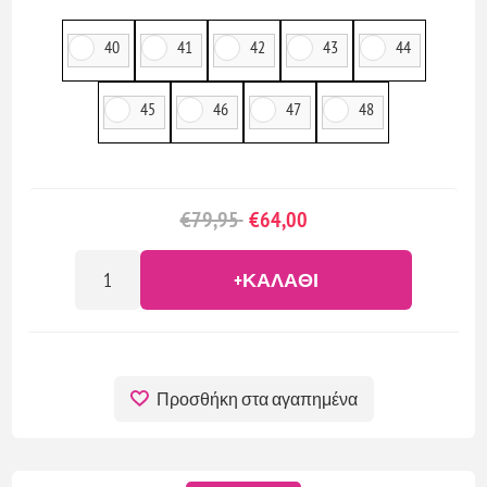
40
41
42
43
44
45
46
47
48
€79,95
€64,00
+ΚΑΛΆΘΙ
Προσθήκη στα αγαπημένα