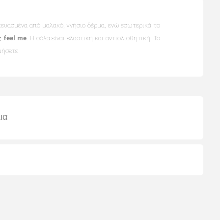
κευασμένα από μαλακό, γνήσιο δέρμα, ενώ εσωτερικά το
 feel me
. Η σόλα είναι ελαστική και αντιολισθητική. Το
μήσετε.
ια