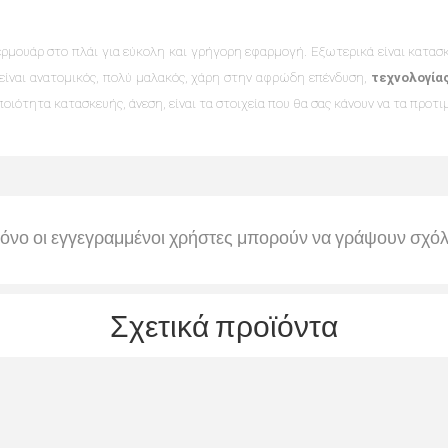
ρμουάρ στο πλάι για εύκολη και γρήγορη εφαρμογή. Εξωτερικά είναι κατασ
 είναι ανατομικός, πολύ μαλακός, χάρη στην αφρώδη επένδυση,
τεχνολογίας
ποιότητα κατασκευής, άνεση, είναι τα στοιχεία που θα σας κάνουν να τα προτι
όνο οι εγγεγραμμένοι χρήστες μπορούν να γράψουν σχόλ
Σχετικά προϊόντα