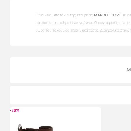
Γυναικεία μποτάκια της εταιρείας
MARCO TOZZI
με φε
πατάκι και η φόδρα είναι γούνινα. Ο εσωτερικός πάτος
ύψος του τακουνιού είναι 5 εκατοστά. Διαχρονικό στυλ, 
Μ
-20%