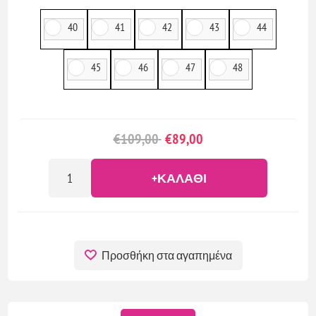
40
41
42
43
44
45
46
47
48
€109,00
€89,00
+ΚΑΛΆΘΙ
Προσθήκη στα αγαπημένα