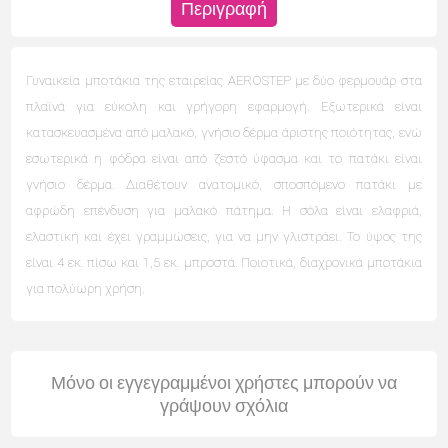
Περιγραφή
Γυναικεία μποτάκια της εταιρείας AEROSTEP
με δύο φερμουάρ στα
πλαϊνά για εύκολη και γρήγορη εφαρμογή. Εξωτερικά είναι
κατασκευασμένα από μαλακό, γνήσιο δέρμα άριστης ποιότητας, ενώ
εσωτερικά η φόδρα είναι από ζεστό ύφασμα και το πατάκι είναι
γνήσιο δέρμα. Διαθέτουν ανατομικό, σποσπόμενο πατάκι με
αφρώδη επένδυση για μαλακό πάτημα.
Η σόλα είναι ελαφριά,
ελαστική και έχει γραμμώσεις, για να μην γλιστράει. Το ύψος της
είναι 4 εκ. πίσω και 1,5 εκ. μπροστά. Ποιοτικά, διαχρονικά μποτάκια
για πολύωρη χρήση.
Μόνο οι εγγεγραμμένοι χρήστες μπορούν να
γράψουν σχόλια