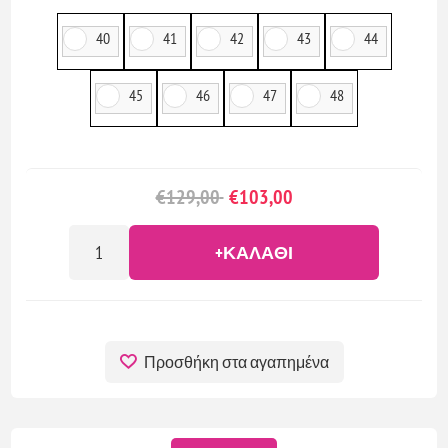
40
41
42
43
44
45
46
47
48
€129,00
€103,00
+ΚΑΛΆΘΙ
Προσθήκη στα αγαπημένα