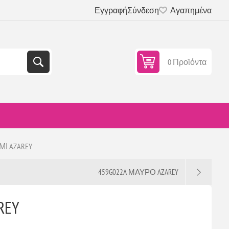
Εγγραφή
Σύνδεση
Αγαπημένα
0 Προϊόντα
ΜΙ AZAREY
459G022A ΜΑΥΡΟ AZAREY
REY