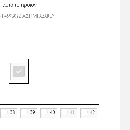
ι αυτό το προϊόν
459G022 ΑΣΗΜΙ AZAREY
38
39
40
41
42