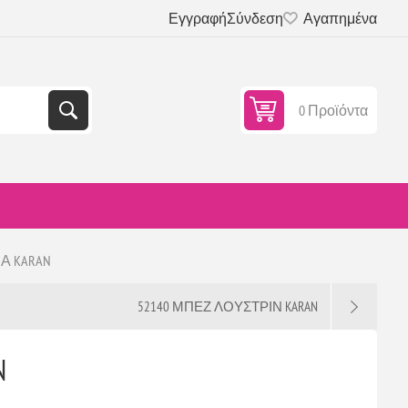
Εγγραφή
Σύνδεση
Αγαπημένα
0 Προϊόντα
Α KARAN
52140 ΜΠΕΖ ΛΟΥΣΤΡΙΝ KARAN
N