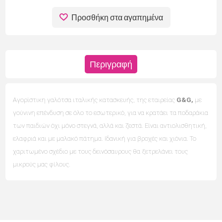
Προσθήκη στα αγαπημένα
Περιγραφή
Αγορίστικη γαλότσα ιταλικής κατασκευής, της εταιρείας
G&G,
με
γούνινη επένδυση σε όλο το εσωτερικό, για να κρατάει τα ποδαράκια
των παιδιών όχι μόνο στεγνά, αλλά και ζεστά. Είναι αντιολισθητική,
ελαφριά και με μαλακό πάτημα. Ιδανική για βροχές και χιόνια. Το
χαριτωμένο σχέδιο με τους δεινόσαυρους θα ξετρελάνει τους
μικρούς μας φίλους.