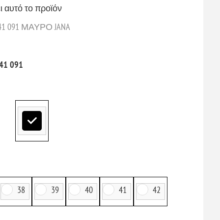
ι αυτό το προϊόν
1 091 ΜΑΥΡΟ JANA
41 091
38
39
40
41
42