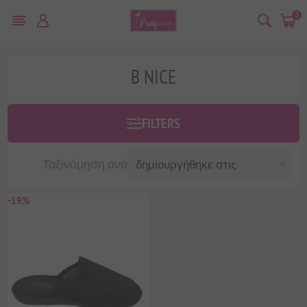
0
B NICE
FILTERS
Ταξινόμηση ανά
-19%