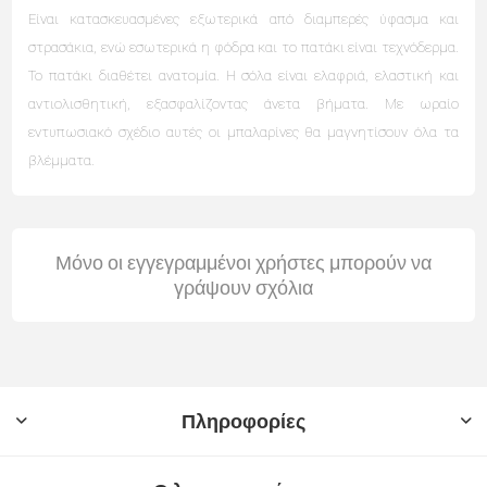
Είναι κατασκευασμένες εξωτερικά από διαμπερές ύφασμα και
στρασάκια, ενώ εσωτερικά η φόδρα και το πατάκι είναι τεχνόδερμα.
Το πατάκι διαθέτει ανατομία. Η σόλα είναι ελαφριά, ελαστική και
αντιολισθητική, εξασφαλίζοντας άνετα βήματα. Με ωραίο
εντυπωσιακό σχέδιο αυτές οι μπαλαρίνες θα μαγνητίσουν όλα τα
βλέμματα.
Μόνο οι εγγεγραμμένοι χρήστες μπορούν να
γράψουν σχόλια
Πληροφορίες