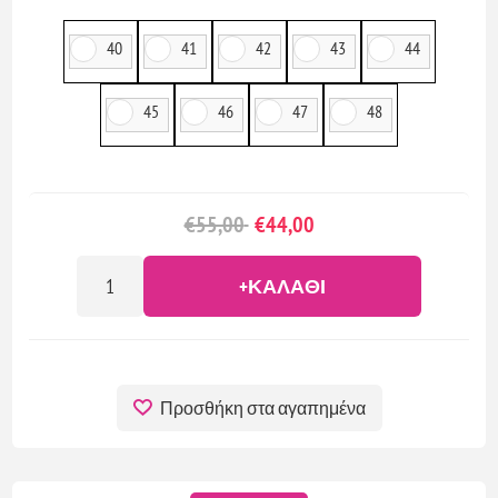
40
41
42
43
44
45
46
47
48
€55,00
€44,00
+ΚΑΛΆΘΙ
Προσθήκη στα αγαπημένα