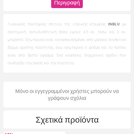
Περιγραφή
Γυναικείες παντόφλες σπιτιού της ιταλικής εταιρείας
INBLU
με
ανατομική, αντιολισθητική σόλα ύψους 4,5 εκ. πίσω και 2 εκ.
μπροστά. Εξωτερικά είναι κατασκευασμένες από μαλακό συνθετικό
δέρμα άριστης ποιότητας, ενώ εσωτερικά η φόδρα και το πατάκι
είναι από ζεστό ύφασμα. Ένα κλασσικό, διαχρονικό σχέδιο που
συνδυάζει την άνεση και την ποιότητα.
Μόνο οι εγγεγραμμένοι χρήστες μπορούν να
γράψουν σχόλια
Σχετικά προϊόντα