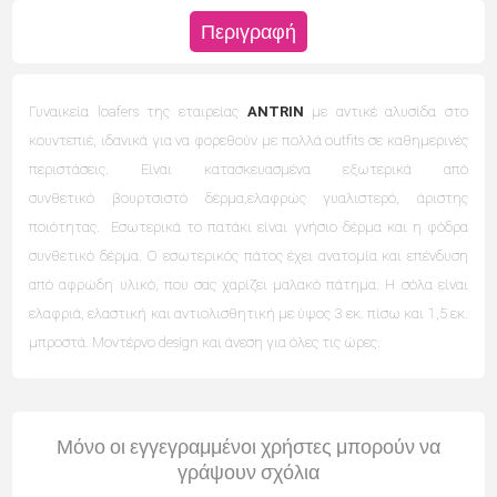
Περιγραφή
Γυναικεία loafers της εταιρείας
ANTRIN
με αντικέ αλυσίδα στο
κουντεπιέ, ιδανικά για να φορεθούν με πολλά outfits σε καθημερινές
περιστάσεις. Είναι κατασκευασμένα εξωτερικά από
συνθετικό βουρτσιστό δέρμα,ελαφρώς γυαλιστερό, άριστης
ποιότητας. Εσωτερικά το πατάκι είναι γνήσιο δέρμα και η φόδρα
συνθετικό δέρμα. Ο εσωτερικός πάτος έχει ανατομία και επένδυση
από αφρώδη υλικό,
που σας χαρίζει μαλακό πάτημα. Η σόλα είναι
ελαφριά, ελαστική και αντιολισθητική με ύψος 3 εκ. πίσω και 1,5 εκ.
μπροστά. Μοντέρνο design και άνεση για όλες τις ώρες.
Μόνο οι εγγεγραμμένοι χρήστες μπορούν να
γράψουν σχόλια