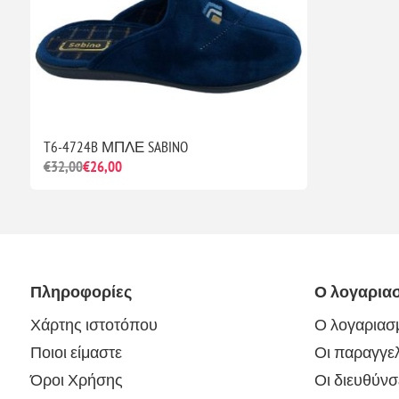
T6-4724B ΜΠΛΕ SABINO
€32,00
€26,00
Πληροφορίες
Ο λογαρια
Χάρτης ιστοτόπου
Ο λογαριασ
Ποιοι είμαστε
Οι παραγγελ
Όροι Χρήσης
Οι διευθύνσ