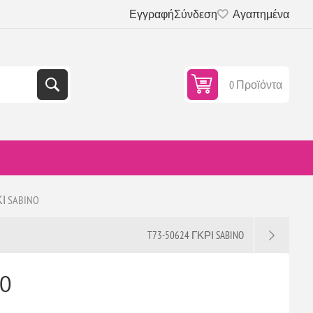
Εγγραφή
Σύνδεση
Αγαπημένα
0 Προϊόντα
Ι SABINO
T73-50624 ΓΚΡΙ SABINO
NO