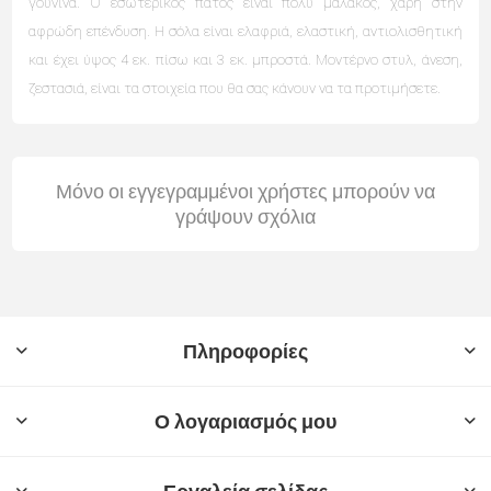
γούνινα. Ο εσωτερικός πάτος είναι πολύ μαλακός, χάρη στην
αφρώδη επένδυση.
Η σόλα είναι ελαφριά, ελαστική, αντιολισθητική
και έχει ύψος 4 εκ. πίσω και 3 εκ. μπροστά. Μοντέρνο στυλ, άνεση,
ζεστασιά, είναι τα στοιχεία που θα σας κάνουν να τα προτιμήσετε.
Μόνο οι εγγεγραμμένοι χρήστες μπορούν να
γράψουν σχόλια
Πληροφορίες
Ο λογαριασμός μου