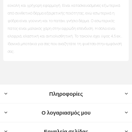
εύκολη και γρήγορη εφαρμογή. Είναι κατασκευασμένες εξωτερικά
από συνθετικό δέρμα εξαιρετικής ποιότητας, ενώ εσωτερικά η
φόδρα είναι γούνινη και το πατάκι γνήσιο δέρμα. Ο εσωτερικός
πάτος είναι μαλακός χάρη στην αφρώδη επένδυση. Η σόλα είναι
ελαφριά, ελαστική και αντιολισθητική. Το τακούνι έχει ύψος 4,5 εκ..
Ιδανικά μποτάκια για σας που αναζητάτε τη φινέτσα στην εμφάνισή
σας.
Πληροφορίες
Ο λογαριασμός μου
Εργαλεία σελίδας