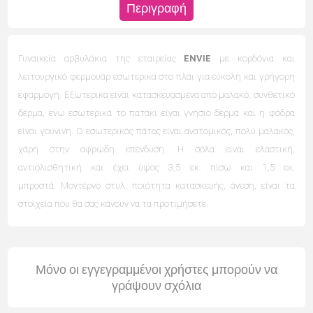
Περιγραφή
Γυναικεία αρβυλάκια της εταιρείας
ENVIE
με κορδόνια και
λειτουργικό φερμουάρ εσωτερικά στο πλάι για εύκολη και γρήγορη
εφαρμογή. Εξωτερικά είναι κατασκευασμένα από μαλακό, συνθετικό
δέρμα, ενώ εσωτερικά το πατάκι είναι γνήσιο δέρμα και η φόδρα
είναι γούνινη. Ο εσωτερικός πάτος είναι ανατομικός, πολύ μαλακός,
χάρη στην αφρώδη επένδυση.
Η σόλα είναι ελαστική,
αντιολισθητική και έχει ύψος 3,5 εκ. πίσω και 1,5 εκ.
μπροστά. Μοντέρνο στυλ, ποιότητα κατασκευής, άνεση, είναι τα
στοιχεία που θα σας κάνουν να τα προτιμήσετε.
Μόνο οι εγγεγραμμένοι χρήστες μπορούν να
γράψουν σχόλια