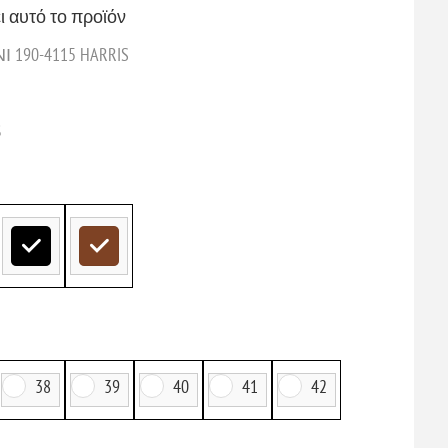
ι αυτό το προϊόν
190-4115 HARRIS
5
38
39
40
41
42