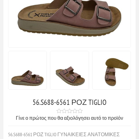
56.S688-6561 ΡΟΖ TIGLIO
Γίνε ο πρώτος που θα αξιολόγησει αυτό το προϊόν
56.S688-6561 ΡΟΖ TIGLIO ΓΥΝΑΙΚΕΙΕΣ ΑΝΑΤΟΜΙΚΕΣ