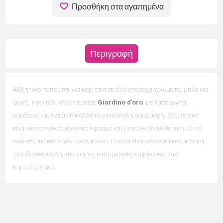
Προσθήκη στα αγαπημένα
Περιγραφή
Αθλητικό παπούτσι για κορίτσια σε δύο υπέροχα χρώματα, μπλε και
φουξ, της ιταλικής εταιρείας
Giardino d'oro
, με λαστιχωτά
κορδόνια και ένα αυτοκόλλητο για εύκολη εφαρμογή. Εξωτερικά
είναι κατασκευασμένο από ύφασμα και μεταλλιζέ συνθετικό υλικό,
ενώ εσωτερικά είναι υφασμάτινο. Η σόλα είναι ελαφριά και μαλακή.
Ένα ιδανικό αθλητικό για τις καθημερινές εμφανίσεις των
κοριτσιών μας.