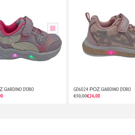
 GIARDINO D'ORO
GD6024 ΡΟΖ GIARDINO D'ORO
00
€30,00
€24,00