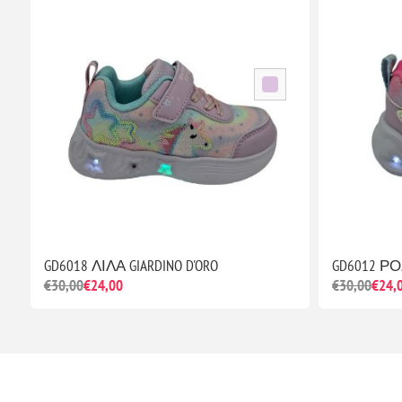
GD6018 ΛΙΛΑ GIARDINO D'ORO
GD6012 ΡΟΖ
€30,00
€24,00
€30,00
€24,