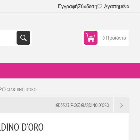
Εγγραφή
Σύνδεση
Αγαπημένα
0 Προϊόντα
Ο GIARDINO D'ORO
GD5523 ΡΟΖ GIARDINO D'ORO
DINO D'ORO